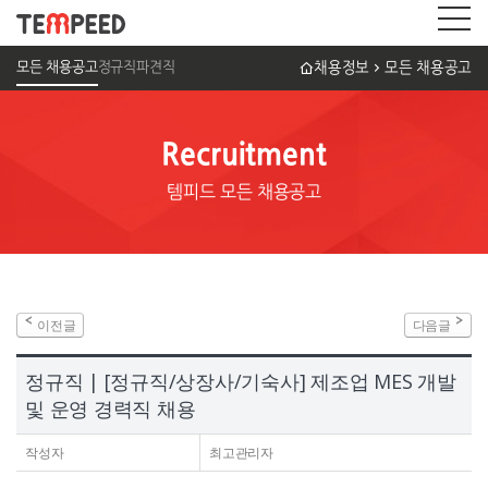
모든 채용공고
정규직
파견직
채용정보
모든 채용공고
Recruitment
템피드 모든 채용공고
이전글
다음글
정규직 | [정규직/상장사/기숙사] 제조업 MES 개발
및 운영 경력직 채용
작성자
최고관리자